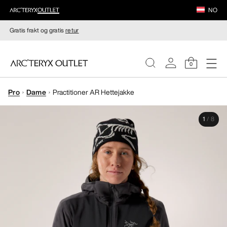
NO
Gratis frakt og gratis
retur
0
Pro
Dame
Practitioner AR Hettejakke
DAMER
1
/
8
HERRER