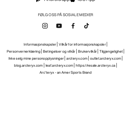
FØLG OSS PÅ SOSIALE MEDIER
Informasjonskapsler
Vilkår for informasjonskapsler
Personvernerklæring
Betingelser og vilkår
Brukervilkår
Tilgjengelighet
Ikke selg mine personopplysninger
arcteryx.com
outlet.arcteryx.com
blog.arcteryx.com
leaf.arcteryx.com
https://resale.arcteryx.ca
Arc'teryx - an Amer Sports Brand