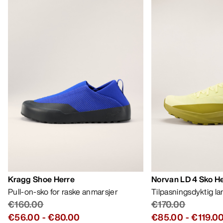
Kragg Shoe Herre
Norvan LD 4 Sko H
Pull-on-sko for raske anmarsjer
Tilpasningsdyktig l
€160.00
€170.00
€56.00
-
€80.00
€85.00
-
€119.0