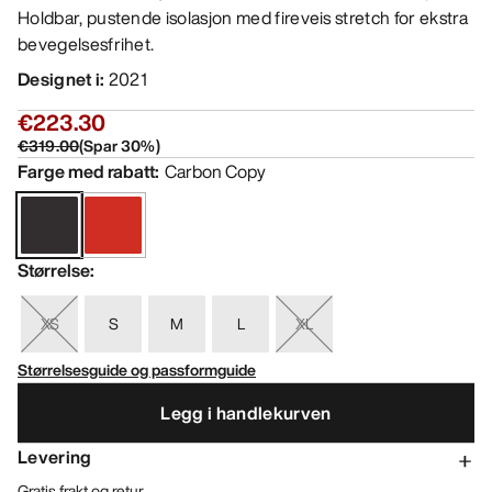
Holdbar, pustende isolasjon med fireveis stretch for ekstra
bevegelsesfrihet.
Designet i
:
2021
€223.30
€319.00
(
Spar
30
%)
Farge med rabatt
:
Carbon Copy
Størrelse
:
XS
S
M
L
XL
Størrelsesguide og passformguide
Legg i handlekurven
Levering
Gratis frakt og retur