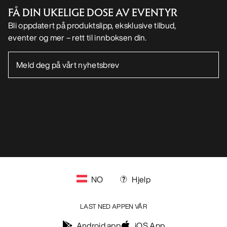
FÅ DIN UKELIGE DOSE AV EVENTYR
Bli oppdatert på produktslipp, eksklusive tilbud,
eventer og mer – rett til innboksen din.
NO
Hjelp
LAST NED APPEN VÅR
Android app
iOS App