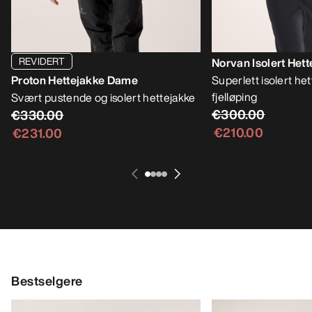
REVIDERT
Norvan Isolert Het
Proton Hettejakke Dame
Superlett isolert hett
fjelløping
Svært pustende og isolert hettejakke
€300.00
€330.00
€210.00
€231.00
Bestselgere