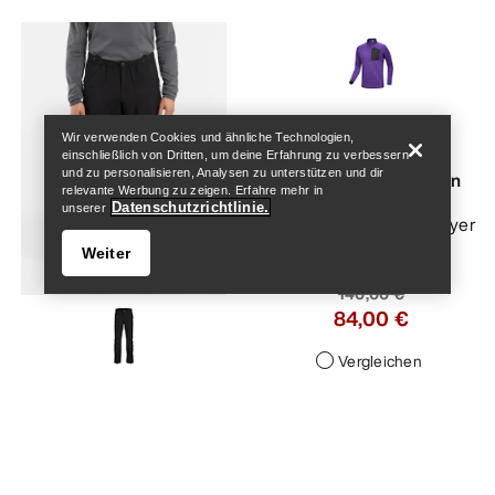
Help
Wir verwenden Cookies und ähnliche Technologien,
Rho SV Zip Neck
einschließlich von Dritten, um deine Erfahrung zu verbessern
und zu personalisieren, Analysen zu unterstützen und dir
Funktionsshirt Herren
relevante Werbung zu zeigen. Erfahre mehr in
Datenschutzrichtlinie.
unserer
Unser wärmster Baselayer
Weiter
140,00 €
84,00 €
Vergleichen
Help
Alpine Bergführerhose
Herren