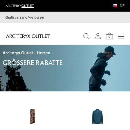
DE
Gratisversand/-
retouren
0
Arc'teryx Outlet
Herren
DAMEN
GRÖSSERE RABATTE
HERREN