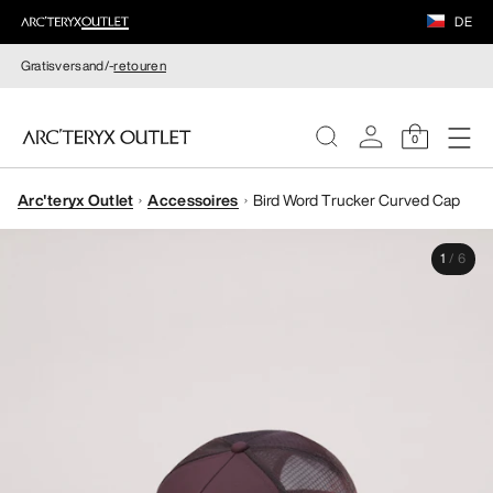
DE
Gratisversand/-
retouren
0
Arc'teryx Outlet
Accessoires
Bird Word Trucker Curved Cap
DAMEN
1
/
6
HERREN