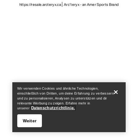
https://resale.arcteryx.ca
Arc'teryx - an Amer Sports Brand
Help
Wir verwenden Cookies und ähnliche Technologien,
einschließlich von Dritten, um deine Erfahrung zu verbessern
und zu personalisieren, Analysen zu unterstützen und dir
relevante Werbung zu zeigen. Erfahre mehr in
Datenschutzrichtlinie.
unserer
Weiter