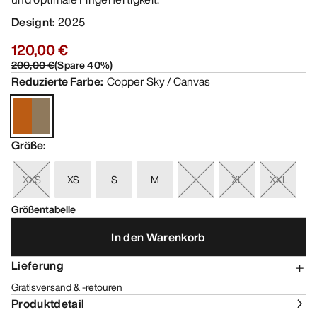
Designt
:
2025
120,00 €
200,00 €
(
Spare
40
%)
Reduzierte Farbe
:
Copper Sky / Canvas
Größe
:
XXS
XS
S
M
L
XL
XXL
Größentabelle
In den Warenkorb
Lieferung
Gratisversand & -retouren
Produktdetail