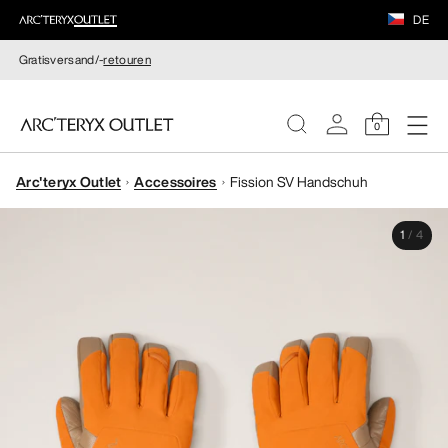
DE
Gratisversand/-
retouren
0
Arc'teryx Outlet
Accessoires
Fission SV Handschuh
DAMEN
1
/
4
HERREN