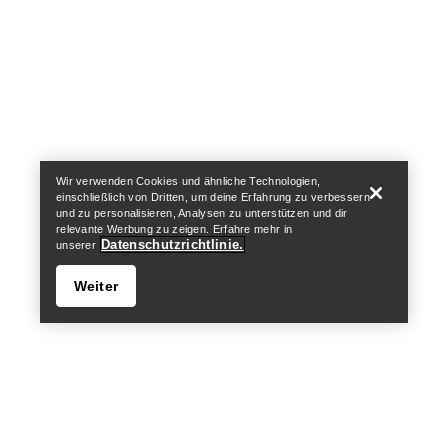
Help
Wir verwenden Cookies und ähnliche Technologien,
einschließlich von Dritten, um deine Erfahrung zu verbessern
und zu personalisieren, Analysen zu unterstützen und dir
relevante Werbung zu zeigen. Erfahre mehr in
Datenschutzrichtlinie.
unserer
Weiter
Help