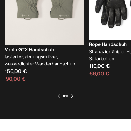
Rope Handschuh
Venta GTX Handschuh
Strapazierfähiger H
Isolierter, atmungsaktiver,
Seilarbeiten
wasserdichter Wanderhandschuh
110,00 €
150,00 €
66,00 €
90,00 €