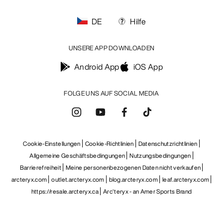
DE
Hilfe
UNSERE APP DOWNLOADEN
Android App
iOS App
FOLGE UNS AUF SOCIAL MEDIA
Cookie-Einstellungen
Cookie-Richtlinien
Datenschutzrichtlinien
Allgemeine Geschäftsbedingungen
Nutzungsbedingungen
Barrierefreiheit
Meine personenbezogenen Daten nicht verkaufen
arcteryx.com
outlet.arcteryx.com
blog.arcteryx.com
leaf.arcteryx.com
https://resale.arcteryx.ca
Arc'teryx - an Amer Sports Brand