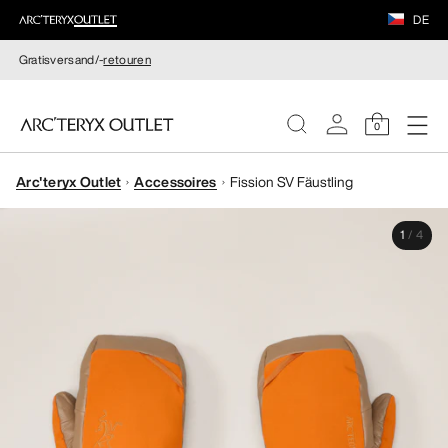
DE
Gratisversand/-
retouren
0
Arc'teryx Outlet
Accessoires
Fission SV Fäustling
DAMEN
1
/
4
HERREN