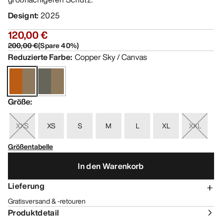
Designt
:
2025
120,00 €
200,00 €
(
Spare
40
%)
Reduzierte Farbe
:
Copper Sky / Canvas
Größe
:
XXS
XS
S
M
L
XL
XXL
Größentabelle
In den Warenkorb
Lieferung
Gratisversand & -retouren
Produktdetail