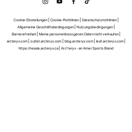
Cookie-Einstellungen
Cookie-Richtlinien
Datenschutzrichtlinien
Allgemeine Geschäftsbedingungen
Nutzungsbedingungen
Barrierefreiheit
Meine personenbezogenen Daten nicht verkaufen
arcteryx.com
outlet.arcteryx.com
blog.arcteryx.com
leaf.arcteryx.com
https://resale.arcteryx.ca
Arc'teryx - an Amer Sports Brand