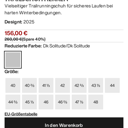
Vielseitiger Trailrunningschuh für sicheres Laufen bei
harten Winterbedingungen.
Designt
:
2025
156,00 €
260,00 €
(
Spare
40
%)
Reduzierte Farbe
:
Dk Solitude/Dk Solitude
Größe
:
40
40 ⅔
41 ⅓
42
42 ⅔
43 ⅓
44
44 ⅔
45 ⅓
46
46 ⅔
47 ⅓
48
EU-Größentabelle
In den Warenkorb