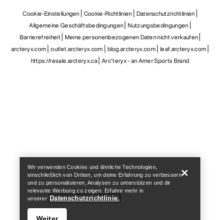
Cookie-Einstellungen
Cookie-Richtlinien
Datenschutzrichtlinien
Allgemeine Geschäftsbedingungen
Nutzungsbedingungen
Barrierefreiheit
Meine personenbezogenen Daten nicht verkaufen
arcteryx.com
outlet.arcteryx.com
blog.arcteryx.com
leaf.arcteryx.com
https://resale.arcteryx.ca
Arc'teryx - an Amer Sports Brand
Help
Wir verwenden Cookies und ähnliche Technologien,
einschließlich von Dritten, um deine Erfahrung zu verbessern
und zu personalisieren, Analysen zu unterstützen und dir
relevante Werbung zu zeigen. Erfahre mehr in
Datenschutzrichtlinie.
unserer
Weiter