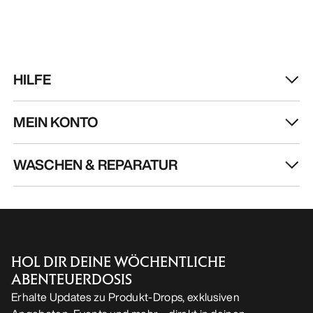
Kragg Shoe Herren
Norvan LD 4 Schuh
Verschlussloser Schuh für den
Anpassungsfähiger 
schnellen Zustieg
lange Einheiten
160,00 €
170,00 €
56,00 €
-
80,00 €
85,00 €
-
119,00
HILFE