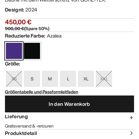
Designt
:
2024
450,00 €
900,00 €
(
Spare
50
%)
Reduzierte Farbe
:
Azalea
Größe
:
XS
S
M
L
XL
XXL
Größentabelle und Passformleitfaden
In den Warenkorb
Lieferung
Gratisversand & -retouren
Produktdetail