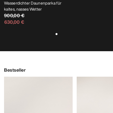
Therme Daunenparka Herren
Wasserdichter Daunenparka für
kaltes, nasses Wetter
900,00 €
630,00 €