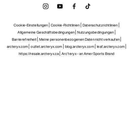
DE
Hilfe
UNSERE APP DOWNLOADEN
Android App
iOS App
FOLGE UNS AUF SOCIAL MEDIA
Cookie-Einstellungen
Cookie-Richtlinien
Datenschutzrichtlinien
Allgemeine Geschäftsbedingungen
Nutzungsbedingungen
Barrierefreiheit
Meine personenbezogenen Daten nicht verkaufen
arcteryx.com
outlet.arcteryx.com
blog.arcteryx.com
leaf.arcteryx.com