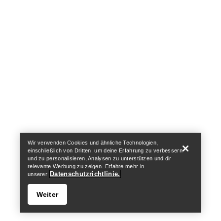
https://resale.arcteryx.ca
Arc'teryx - an Amer Sports Brand
Help
Wir verwenden Cookies und ähnliche Technologien,
einschließlich von Dritten, um deine Erfahrung zu verbessern
und zu personalisieren, Analysen zu unterstützen und dir
relevante Werbung zu zeigen. Erfahre mehr in
Datenschutzrichtlinie.
unserer
Weiter