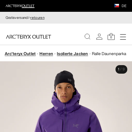
DE
Gratisversand/-
retouren
0
Arc'teryx Outlet
Herren
Isolierte Jacken
Ralle Daunenparka
DAMEN
1
/
9
HERREN