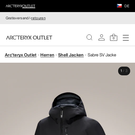
DE
Gratisversand/-
retouren
0
Arc'teryx Outlet
Herren
Shell Jacken
Sabre SV Jacke
DAMEN
1
/
3
HERREN