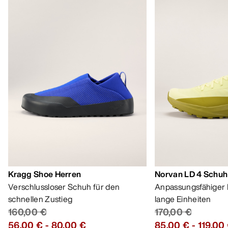
Kragg Shoe Herren
Norvan LD 4 Schuh
Verschlussloser Schuh für den
Anpassungsfähiger 
schnellen Zustieg
lange Einheiten
160,00 €
170,00 €
56,00 €
-
80,00 €
85,00 €
-
119,00