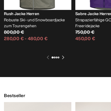
Rush Jacke Herren
Sabre Jacke Herre
Robuste Ski- und Snowboardjacke
Strapazierfähige 
zum Tourengehen
Freeridejacke
800,00 €
750,00 €
280,00 €
-
480,00 €
450,00 €
Bestseller