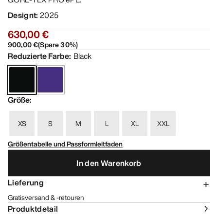
Designt
:
2025
630,00 €
900,00 €
(
Spare
30
%)
Reduzierte Farbe
:
Black
Größe
:
XS
S
M
L
XL
XXL
Größentabelle und Passformleitfaden
In den Warenkorb
Lieferung
Gratisversand & -retouren
Produktdetail