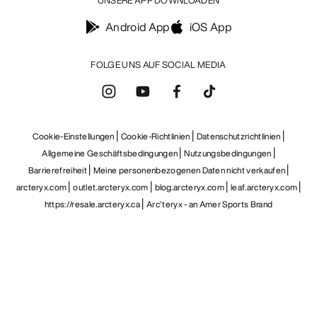
UNSERE APP DOWNLOADEN
Android App
iOS App
FOLGE UNS AUF SOCIAL MEDIA
Cookie-Einstellungen
Cookie-Richtlinien
Datenschutzrichtlinien
Allgemeine Geschäftsbedingungen
Nutzungsbedingungen
Barrierefreiheit
Meine personenbezogenen Daten nicht verkaufen
arcteryx.com
outlet.arcteryx.com
blog.arcteryx.com
leaf.arcteryx.com
https://resale.arcteryx.ca
Arc'teryx - an Amer Sports Brand