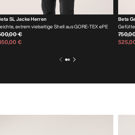
Beta SL Jacke Herren
Beta Ge
eichte, extrem vielseitige Shell aus GORE-TEX ePE
Gefütt
500,00 €
750,0
350,00 €
525,0