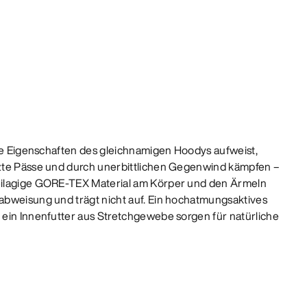
lle Eigenschaften des gleichnamigen Hoodys aufweist,
zte Pässe und durch unerbittlichen Gegenwind kämpfen –
eilagige GORE-TEX Material am Körper und den Ärmeln
abweisung und trägt nicht auf. Ein hochatmungsaktives
ein Innenfutter aus Stretchgewebe sorgen für natürliche