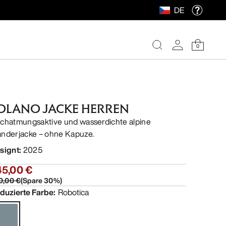
DE
0
OLANO JACKE HERREN
chatmungsaktive und wasserdichte alpine
nderjacke – ohne Kapuze.
signt
:
2025
45,00 €
0,00 €
(
Spare
30
%)
duzierte Farbe
:
Robotica