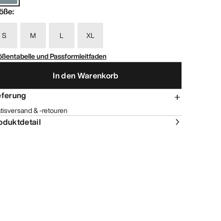
öße
:
S
M
L
XL
ößentabelle und Passformleitfaden
In den Warenkorb
eferung
tisversand & -retouren
oduktdetail