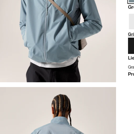
Gr
Gr
Li
Gra
Pr