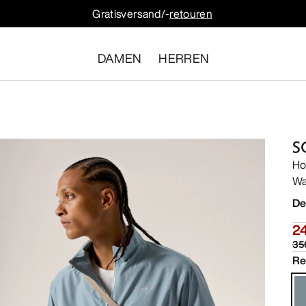
Gratisversand/-
retouren
DAMEN
HERREN
S
Ho
Wa
De
2
35
Re