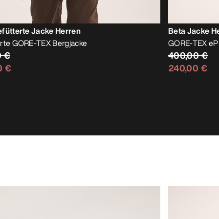
fütterte Jacke Herren
Beta Jacke H
erte GORE-TEX Bergjacke
GORE-TEX ePE S
0 €
400,00 €
0 €
240,00 €