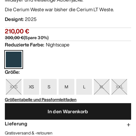
Die Cerium Weste war bisher die Cerium LT Weste.
Designt
:
2025
210,00 €
300,00 €
(
Spare
30
%)
Reduzierte Farbe
:
Nightscape
Größe
:
XXS
XS
S
M
L
XL
XXL
Größentabelle und Passformleitfaden
In den Warenkorb
Lieferung
Gratisversand & -retouren