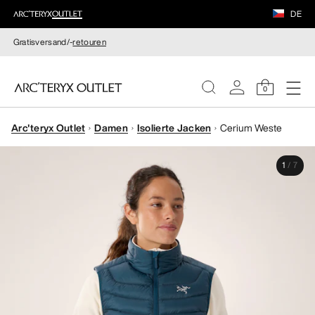
DE
Gratisversand/-
retouren
0
Arc'teryx Outlet
Damen
Isolierte Jacken
Cerium Weste
DAMEN
1
/
7
HERREN