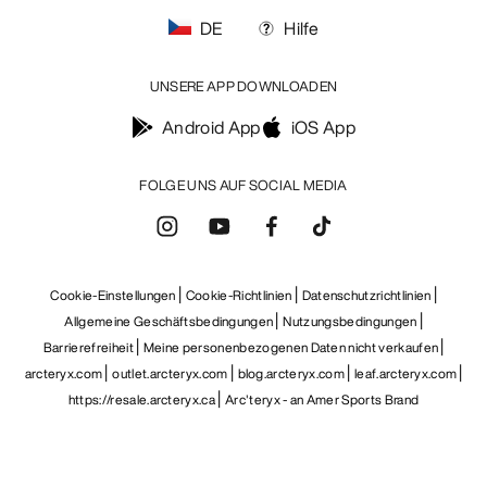
DE
Hilfe
UNSERE APP DOWNLOADEN
Android App
iOS App
FOLGE UNS AUF SOCIAL MEDIA
Cookie-Einstellungen
Cookie-Richtlinien
Datenschutzrichtlinien
Allgemeine Geschäftsbedingungen
Nutzungsbedingungen
Barrierefreiheit
Meine personenbezogenen Daten nicht verkaufen
arcteryx.com
outlet.arcteryx.com
blog.arcteryx.com
leaf.arcteryx.com
https://resale.arcteryx.ca
Arc'teryx - an Amer Sports Brand