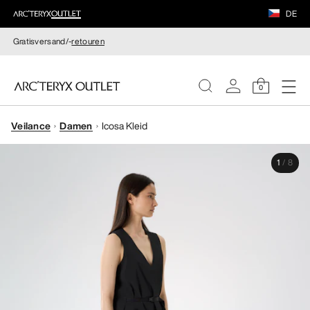
DE
Gratisversand/-
retouren
0
Veilance
Damen
Icosa Kleid
DAMEN
1
/
8
HERREN