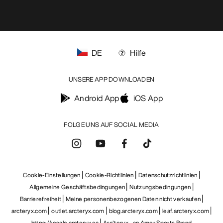
DE
Hilfe
UNSERE APP DOWNLOADEN
Android App
iOS App
FOLGE UNS AUF SOCIAL MEDIA
Cookie-Einstellungen
Cookie-Richtlinien
Datenschutzrichtlinien
Allgemeine Geschäftsbedingungen
Nutzungsbedingungen
Barrierefreiheit
Meine personenbezogenen Daten nicht verkaufen
arcteryx.com
outlet.arcteryx.com
blog.arcteryx.com
leaf.arcteryx.com
Help
https://resale.arcteryx.ca
Arc'teryx - an Amer Sports Brand