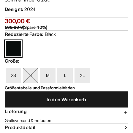
Designt
:
2024
300,00 €
500,00 €
(
Spare
40
%)
Reduzierte Farbe
:
Black
Größe
:
XS
S
M
L
XL
Größentabelle und Passformleitfaden
In den Warenkorb
Lieferung
Gratisversand & -retouren
Produktdetail