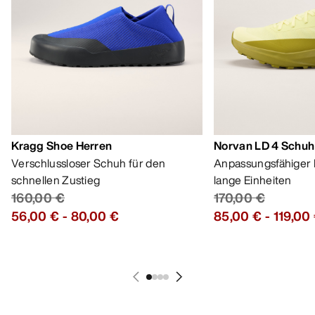
Verschlussloser Schuh für den
Anpassungsfähiger 
schnellen Zustieg
lange Einheiten
160,00 €
170,00 €
56,00 €
-
80,00 €
85,00 €
-
119,00
HILFE
MEIN KONTO
WASCHEN & REPARATUR