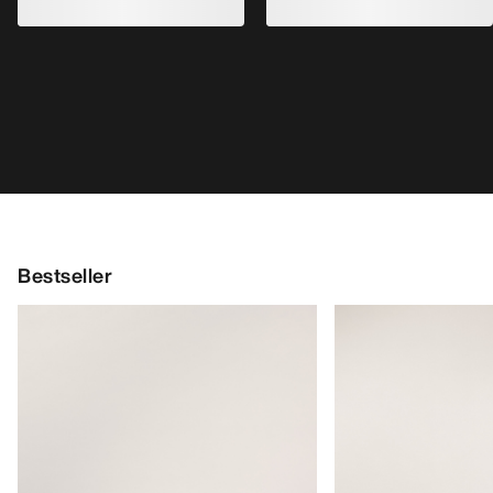
Bestseller
Kragg Shoe Herren
Norvan LD 4 Schuh