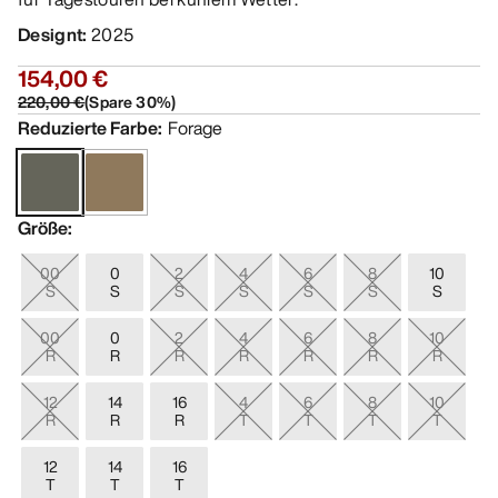
Designt
:
2025
154,00 €
220,00 €
(
Spare
30
%)
Reduzierte Farbe
:
Forage
Größe
:
00
0
2
4
6
8
10
S
S
S
S
S
S
S
00
0
2
4
6
8
10
R
R
R
R
R
R
R
12
14
16
4
6
8
10
R
R
R
T
T
T
T
12
14
16
T
T
T