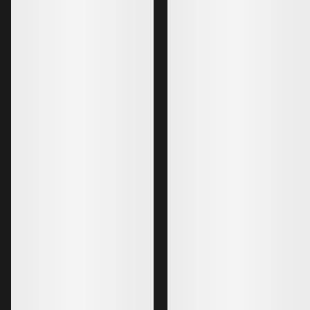
Gamma SL Hose Damen
Gamma Hose Dam
Leichte, strapazierfähige, vielseitige
Unsere vielseitigste
Softshellhose
200,00 €
160,00 €
160,00 €
112,00 €