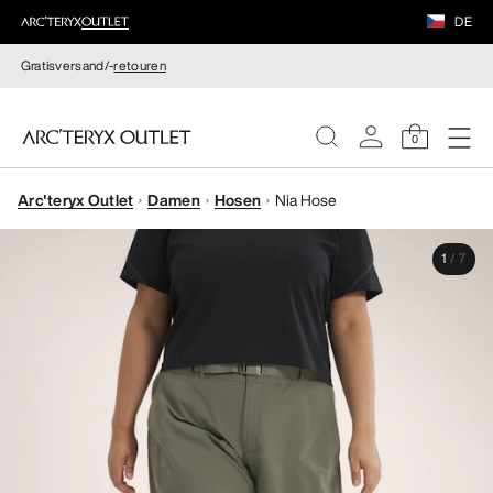
DE
Gratisversand/-
retouren
0
Arc'teryx Outlet
Damen
Hosen
Nia Hose
DAMEN
1
/
7
HERREN