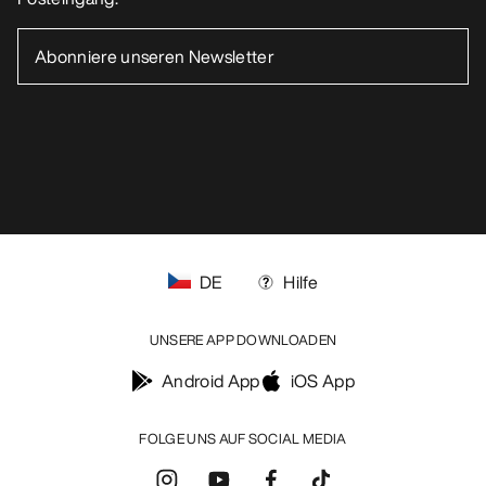
DE
Hilfe
UNSERE APP DOWNLOADEN
Android App
iOS App
FOLGE UNS AUF SOCIAL MEDIA
Cookie-Einstellungen
Cookie-Richtlinien
Datenschutzrichtlinien
Allgemeine Geschäftsbedingungen
Nutzungsbedingungen
Barrierefreiheit
Meine personenbezogenen Daten nicht verkaufen
arcteryx.com
outlet.arcteryx.com
blog.arcteryx.com
leaf.arcteryx.com
https://resale.arcteryx.ca
Arc'teryx - an Amer Sports Brand