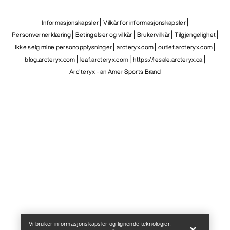
Informasjonskapsler
Vilkår for informasjonskapsler
Personvernerklæring
Betingelser og vilkår
Brukervilkår
Tilgjengelighet
Ikke selg mine personopplysninger
arcteryx.com
outlet.arcteryx.com
blog.arcteryx.com
leaf.arcteryx.com
https://resale.arcteryx.ca
Arc'teryx - an Amer Sports Brand
Help
Vi bruker informasjonskapsler og lignende teknologier,