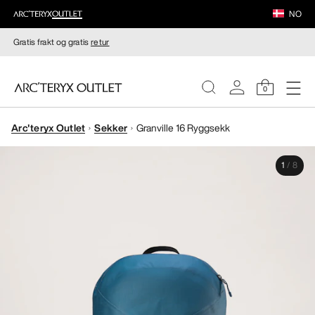
NO
Gratis frakt og gratis
retur
0
Arc'teryx Outlet
Sekker
Granville 16 Ryggsekk
DAMER
1
/
8
HERRER