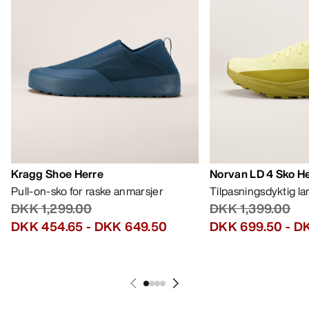
Kragg Shoe Herre
Norvan LD 4 Sko H
Pull-on-sko for raske anmarsjer
Tilpasningsdyktig l
DKK 1,299.00
DKK 1,399.00
DKK 454.65
-
DKK 649.50
DKK 699.50
-
DK