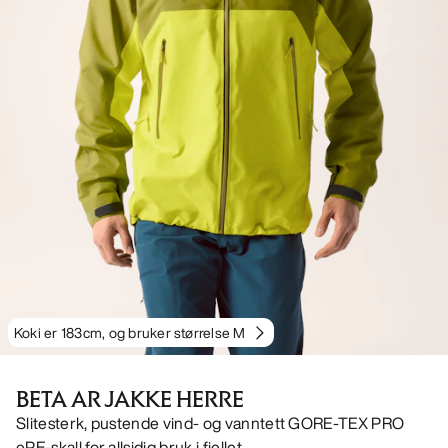
Koki er 183cm, og bruker størrelse M
BETA AR JAKKE HERRE
Slitesterk, pustende vind- og vanntett GORE-TEX PRO
ePE-skall for allsidig bruk i fjellet.