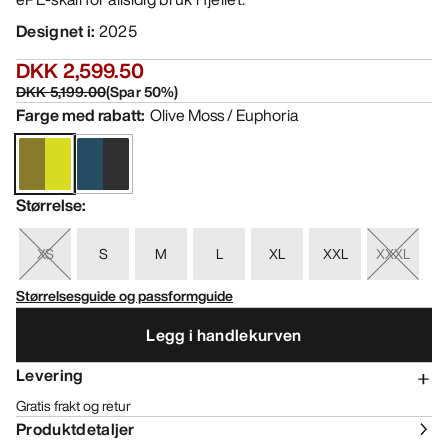
Designet i
:
2025
DKK 2,599.50
DKK 5,199.00
(
Spar
50
%)
Farge med rabatt
:
Olive Moss / Euphoria
Størrelse
:
XS
S
M
L
XL
XXL
XXXL
Størrelsesguide og passformguide
Legg i handlekurven
Levering
Gratis frakt og retur
Produktdetaljer