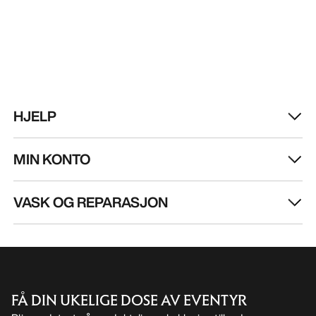
VASK OG REPARASJON
FÅ DIN UKELIGE DOSE AV EVENTYR
Bli oppdatert på produktslipp, eksklusive tilbud,
eventer og mer – rett til innboksen din.