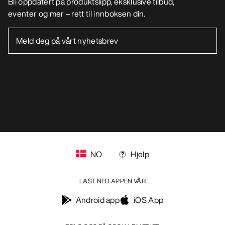
NO
Hjelp
LAST NED APPEN VÅR
Android app
iOS App
FØLG OSS PÅ SOSIALE MEDIER
Informasjonskapsler
Vilkår for informasjonskapsler
Personvernerklæring
Betingelser og vilkår
Brukervilkår
Tilgjengelighet
Ikke selg mine personopplysninger
arcteryx.com
outlet.arcteryx.com
blog.arcteryx.com
leaf.arcteryx.com
https://resale.arcteryx.ca
Arc'teryx - an Amer Sports Brand