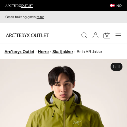
NO
Gratis frakt og gratis
retur
0
Arc'teryx Outlet
Herre
Skalljakker
Beta AR Jakke
DAMER
1
/
11
HERRER