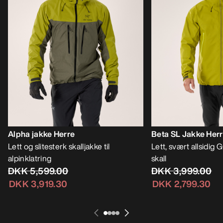
Alpha jakke Herre
Beta SL Jakke Her
Lett og slitesterk skalljakke til
Lett, svært allsidi
alpinklatring
skall
DKK 5,599.00
DKK 3,999.00
DKK 3,919.30
DKK 2,799.30