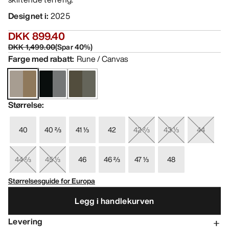
Designet i
:
2025
DKK 899.40
DKK 1,499.00
(
Spar
40
%)
Farge med rabatt
:
Rune / Canvas
Størrelse
:
40
40 ⅔
41 ⅓
42
42 ⅔
43 ⅓
44
44 ⅔
45 ⅓
46
46 ⅔
47 ⅓
48
Størrelsesguide for Europa
Legg i handlekurven
Levering