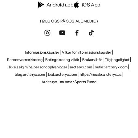
Android app
iOS App
FØLG OSS PÅ SOSIALE MEDIER
Informasjonskapsler
Vilkår for informasjonskapsler
Personvernerklæring
Betingelser og vilkår
Brukervilkår
Tilgjengelighet
Ikke selg mine personopplysninger
arcteryx.com
outlet.arcteryx.com
blog.arcteryx.com
leaf.arcteryx.com
https://resale.arcteryx.ca
Arc'teryx - an Amer Sports Brand