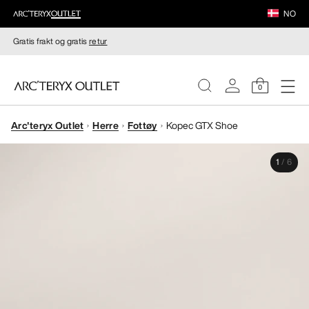
NO
Gratis frakt og gratis
retur
0
Arc'teryx Outlet
Herre
Fottøy
Kopec GTX Shoe
DAMER
1
/
6
HERRER