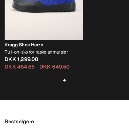
Kragg Shoe Herre
Pull-on-sko for raske anmarsjer
DKK 1,299.00
DKK 454.65
-
DKK 649.50
Bestselgere