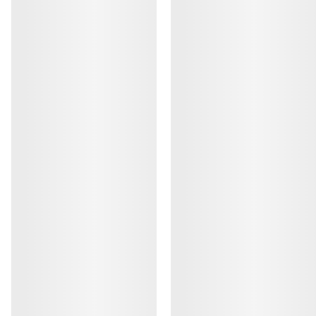
HJELP
MIN KONTO
VASK OG REPARASJON
FÅ DIN UKELIGE DOSE AV EVENTYR