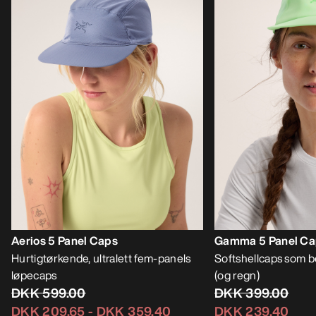
Aerios 5 Panel Caps
Gamma 5 Panel Ca
Hurtigtørkende, ultralett fem-panels
Softshellcaps som b
løpecaps
(og regn)
DKK 599.00
DKK 399.00
DKK 209.65
-
DKK 359.40
DKK 239.40