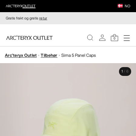
NO
Gratis frakt og gratis
retur
0
Arc'teryx Outlet
Tilbehør
Sima 5 Panel Caps
DAMER
1
/
6
HERRER