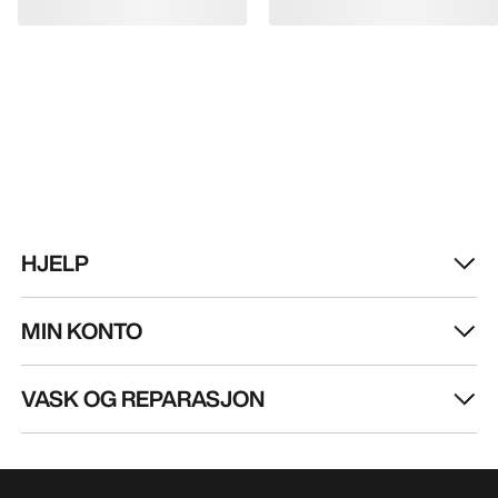
Bli oppdatert på produktslipp, eksklusive tilbud,
eventer og mer – rett til innboksen din.
NO
Hjelp
LAST NED APPEN VÅR
Android app
iOS App