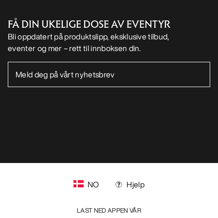
FØLG OSS PÅ SOSIALE MEDIER
Informasjonskapsler
Vilkår for informasjonskapsler
Personvernerklæring
Betingelser og vilkår
Brukervilkår
Tilgjengelighet
Ikke selg mine personopplysninger
arcteryx.com
outlet.arcteryx.com
blog.arcteryx.com
leaf.arcteryx.com
https://resale.arcteryx.ca
Arc'teryx - an Amer Sports Brand