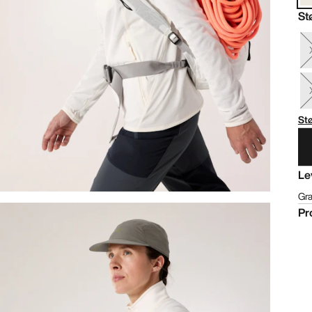
St
St
Le
Gra
Pr