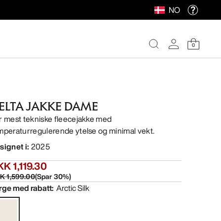
NO
0
ELTA JAKKE DAME
r mest tekniske fleecejakke med
mperaturregulerende ytelse og minimal vekt.
signet i
:
2025
K 1,119.30
K 1,599.00
(
Spar
30
%)
rge med rabatt
:
Arctic Silk