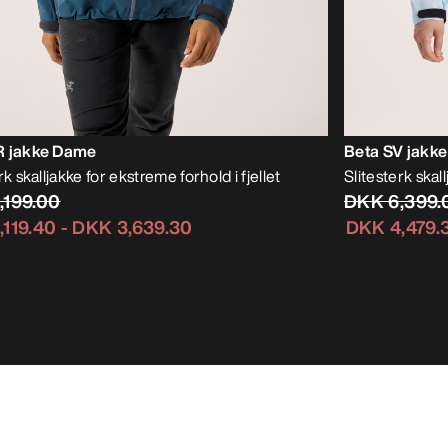
R jakke Dame
Beta SV jakk
rk skalljakke for ekstreme forhold i fjellet
Slitesterk skall
,199.00
DKK 6,399.
,119.40
-
DKK 3,639.30
DKK 4,479.