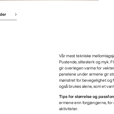
lder
Vår mest tekniske mellomlagsjak
Pustende, slitesterk og myk. F
gir overlegen varme for vekten
panelene under armene gir stre
mønstret for bevegelighet og f
også brukes alene, som et varme
Tips for størrelse og passfo
ermene enn forgjengerne, for ø
aktiviteter.