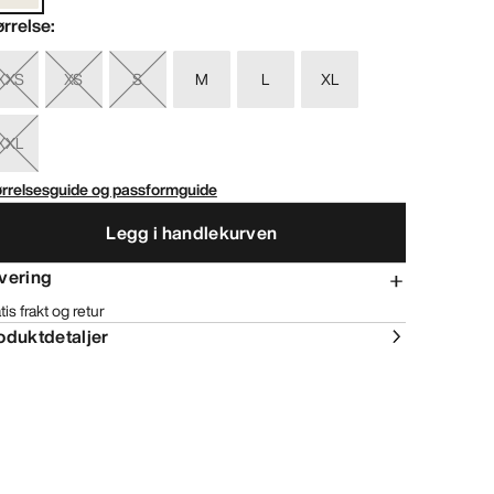
ørrelse
:
XXS
XS
S
M
L
XL
XXL
ørrelsesguide og passformguide
Legg i handlekurven
vering
tis frakt og retur
oduktdetaljer