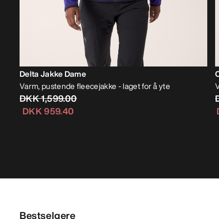
Delta Jakke Dame
Varm, pustende fleecejakke - laget for å yte
V
DKK 1,599.00
DKK 959.40
Bestselgere