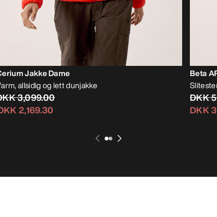
Cerium Jakke Dame
Beta A
arm, allsidig og lett dunjakke
Sliteste
DKK 3,099.00
DKK 5
DKK 2,169.30
DKK 3