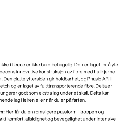
ke i fleece er ikke bare behagelig. Den er laget for å yte.
leecens innovative konstruksjon av fibre med hul kjerne
. Den glatte yttersiden gir holdbarhet, og Phasic AR II-
tch og er laget av fukttransporterende fibre. Delta er
ungerer godt som ekstra lag under et skall. Delta kan
nde lag i leiren eller når du er på farten.
rm:
Her får du en romsligere passform i kroppen og
kt komfort, allsidighet og bevegelighet under intensive