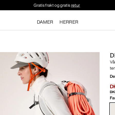
Gratis frakt og gratis
retur
DAMER
HERRER
D
Vå
te
De
DK
DK
Fa