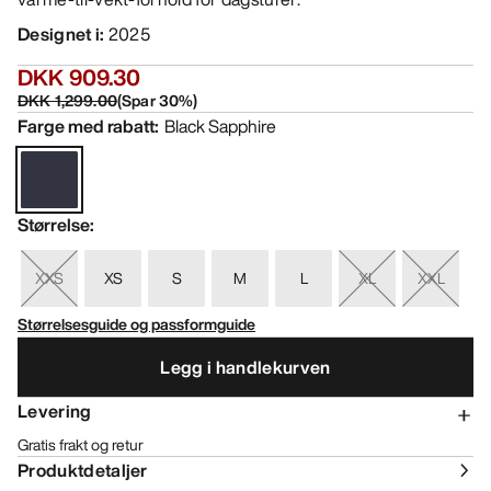
Designet i
:
2025
DKK 909.30
DKK 1,299.00
(
Spar
30
%)
Farge med rabatt
:
Black Sapphire
Størrelse
:
XXS
XS
S
M
L
XL
XXL
Størrelsesguide og passformguide
Legg i handlekurven
Levering
Gratis frakt og retur
Produktdetaljer