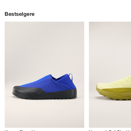
Aestas Crew Neck Genser Dame
Delta Crew Neck 
Crew-fleece for klatring
Varm, pustende og t
DKK 1,599.00
fleece
DKK 1,499.00
DKK 1,119.30
DKK 1,049.30
Bestselgere