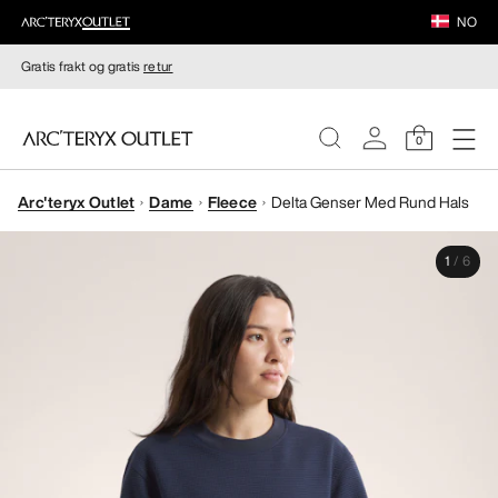
NO
Gratis frakt og gratis
retur
0
Arc'teryx Outlet
Dame
Fleece
Delta Genser Med Rund Hals
DAMER
1
/
6
HERRER