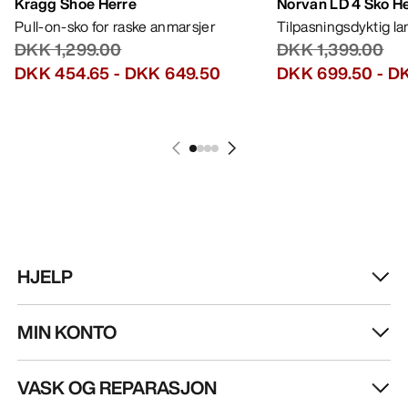
Kragg Shoe Herre
Norvan LD 4 Sko H
Pull-on-sko for raske anmarsjer
Tilpasningsdyktig l
DKK 1,299.00
DKK 1,399.00
DKK 454.65
-
DKK 649.50
DKK 699.50
-
DK