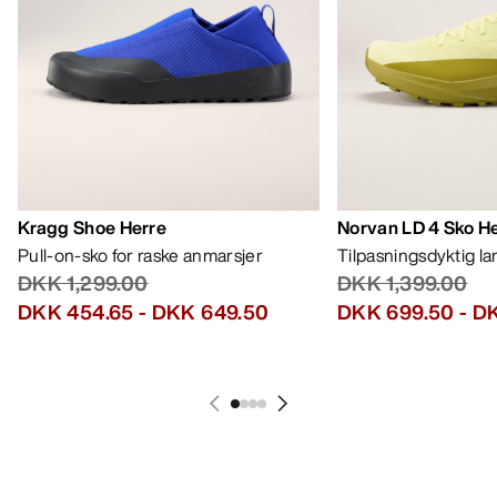
Kragg Shoe Herre
Norvan LD 4 Sko H
Pull-on-sko for raske anmarsjer
Tilpasningsdyktig l
DKK 1,299.00
DKK 1,399.00
DKK 454.65
-
DKK 649.50
DKK 699.50
-
DK