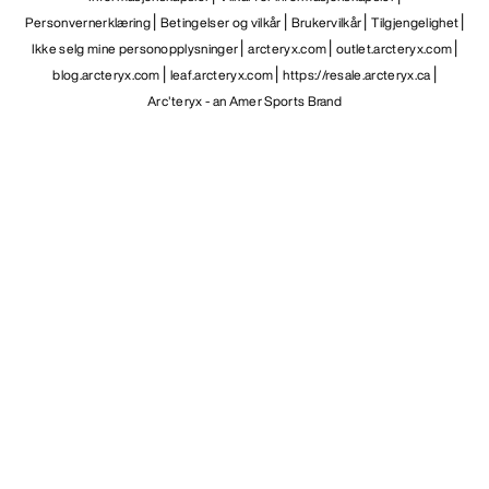
Personvernerklæring
Betingelser og vilkår
Brukervilkår
Tilgjengelighet
Ikke selg mine personopplysninger
arcteryx.com
outlet.arcteryx.com
blog.arcteryx.com
leaf.arcteryx.com
https://resale.arcteryx.ca
Arc'teryx - an Amer Sports Brand