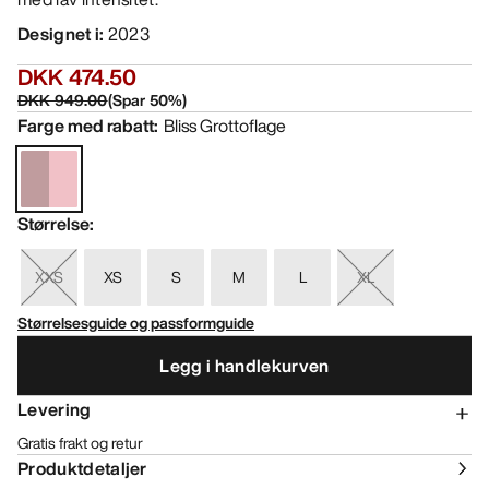
Designet i
:
2023
DKK 474.50
DKK 949.00
(
Spar
50
%)
Farge med rabatt
:
Bliss Grottoflage
Størrelse
:
XXS
XS
S
M
L
XL
Størrelsesguide og passformguide
Legg i handlekurven
Levering
Gratis frakt og retur
Produktdetaljer