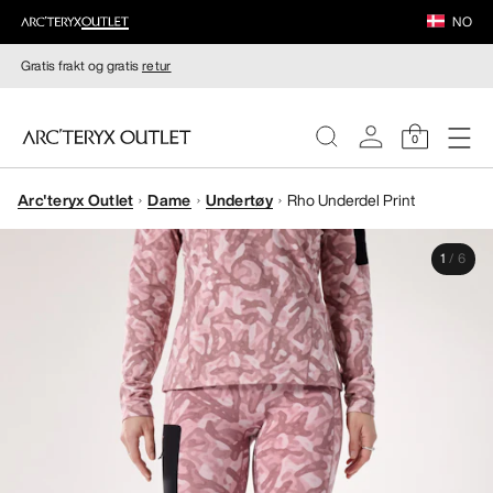
NO
Gratis frakt og gratis
retur
0
Arc'teryx Outlet
Dame
Undertøy
Rho Underdel Print
DAMER
1
/
6
HERRER