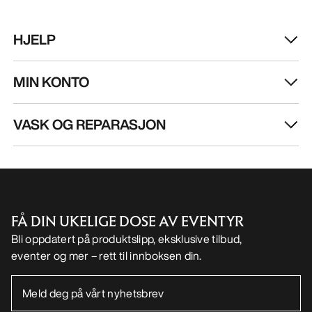
HJELP
MIN KONTO
VASK OG REPARASJON
FÅ DIN UKELIGE DOSE AV EVENTYR
Bli oppdatert på produktslipp, eksklusive tilbud,
eventer og mer – rett til innboksen din.