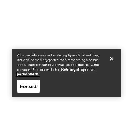
Help
Vi bruker informasjonskapsler og lignende teknologier,
inkludert de fra tredjeparter, for å forbedre og tilpasse
opplevelsen din, støtte analyser og vise deg relevante
Retningslinjer for
annonser. Finn ut mer i våre
personvern.
Fortsett
Help