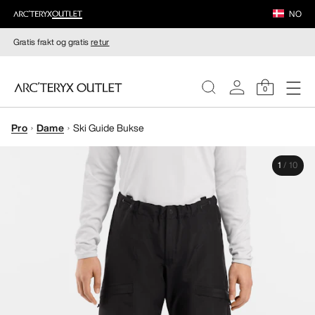
NO
Gratis frakt og gratis
retur
0
Pro
Dame
Ski Guide Bukse
DAMER
1
/
10
HERRER