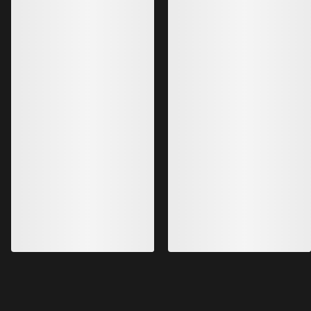
EKSKLUSIVT FOR P
Incendia bukse Dame
Vår mest slitesterke bukse til frikjøring
Bukse for høyfjell
for kvinner
Lett, pakkvennlig o
DKK 5,599.00
TEX PRO-bukse.
DKK 3,999.00
DKK 2,799.50
-
DKK 3,079.45
DKK 2,399.40
Bestselgere