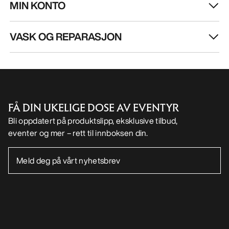
FÅ DIN UKELIGE DOSE AV EVENTYR
Bli oppdatert på produktslipp, eksklusive tilbud,
eventer og mer – rett til innboksen din.
NO
Hjelp
LAST NED APPEN VÅR
Android app
iOS App