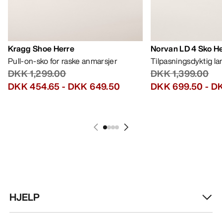
HJELP
MIN KONTO
VASK OG REPARASJON