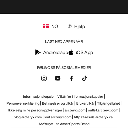
FØLG OSS PÅ SOSIALE MEDIER
Informasjonskapsler
Vilkår for informasjonskapsler
Personvernerklæring
Betingelser og vilkår
Brukervilkår
Tilgjengelighet
Ikke selg mine personopplysninger
arcteryx.com
outlet.arcteryx.com
blog.arcteryx.com
leaf.arcteryx.com
https://resale.arcteryx.ca
Arc'teryx - an Amer Sports Brand
Help