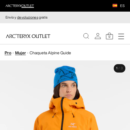
ES
Envío y
devoluciones
gratis
0
Pro
Mujer
Chaqueta Alpine Guide
MUJERE
1
/
3
HOMBRE