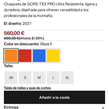
Chaqueta de GORE-TEX PRO Ultra Resistente, ligera y
duradera, diseñada para ofrecer versatilidad a los
profesionales de la montaña.
El diseño
:
2021
560,00 €
800,00 €
(
Ahorra El
30
%)
Color en descuento
:
Blaze II
Talla
:
XS
S
M
L
XL
Tabla de tallas y guía de cortes
Añadir a la cesta
Entrega