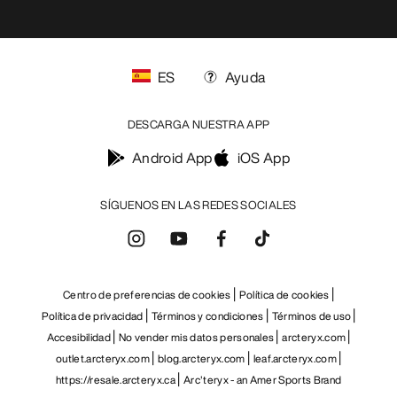
ES
Ayuda
DESCARGA NUESTRA APP
Android App
iOS App
SÍGUENOS EN LAS REDES SOCIALES
Centro de preferencias de cookies
Política de cookies
Política de privacidad
Términos y condiciones
Términos de uso
Accesibilidad
No vender mis datos personales
arcteryx.com
outlet.arcteryx.com
blog.arcteryx.com
leaf.arcteryx.com
https://resale.arcteryx.ca
Arc'teryx - an Amer Sports Brand