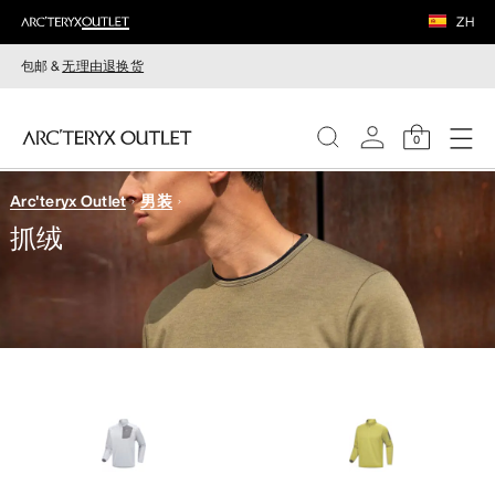
ZH
包邮 &
无理由退换货
0
Arc'teryx Outlet
男装
女装
抓绒
男装