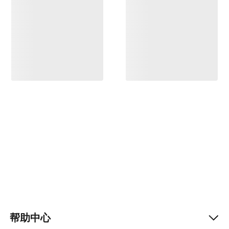
帮助中心
Help