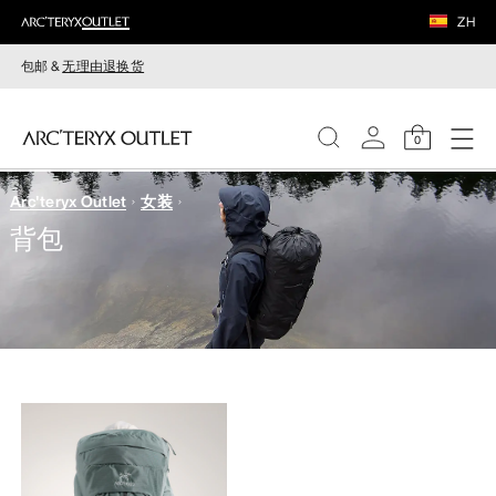
ZH
包邮 &
无理由退换货
0
Arc'teryx Outlet
女装
女装
背包
男装