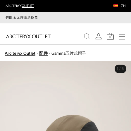
ZH
包邮 &
无理由退换货
0
Arc'teryx Outlet
配件
Gamma五片式帽子
女装
1
/
6
男装