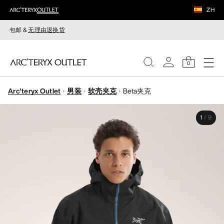
ZH
包邮 &
无理由退换货
0
Arc'teryx Outlet
男装
软壳夹克
Beta夹克
女装
1
/
9
男装