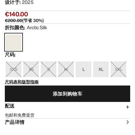
设计于
:
2025
€140.00
€200.00
(
节省
30
%)
折扣颜色
:
Arctic Silk
尺码
:
XXS
XS
S
M
L
XL
XXL
尺码表和版型指南
添加到购物车
配送
包邮和免费退货
产品详情