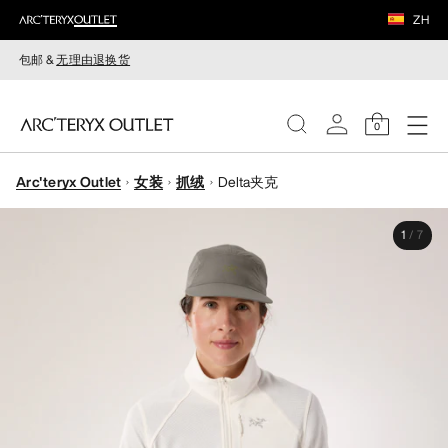
ZH
包邮 &
无理由退换货
0
Arc'teryx Outlet
女装
抓绒
Delta夹克
女装
1
/
7
男装