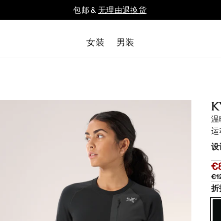
包邮 &
无理由退换货
女装
男装
K
温
运
设
€
€1
折