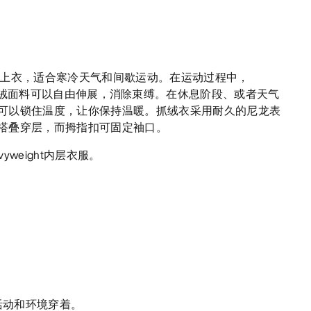
的内层上衣，适合寒冷天气和间歇运动。在运动过程中，
etch Pro抓绒面料可以自由伸展，消除束缚。在休息阶段、或者天气
可以锁住温度，让你保持温暖。抓绒衣采用耐久的尼龙表
搭叠穿层，而拇指扣可固定袖口。
avyweight内层衣服。
活动和环境穿着。