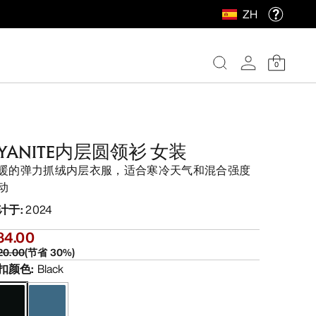
ZH
0
YANITE内层圆领衫 女装
暖的弹力抓绒内层衣服，适合寒冷天气和混合强度
动
计于
:
2024
84.00
20.00
(
节省
30
%)
扣颜色
:
Black