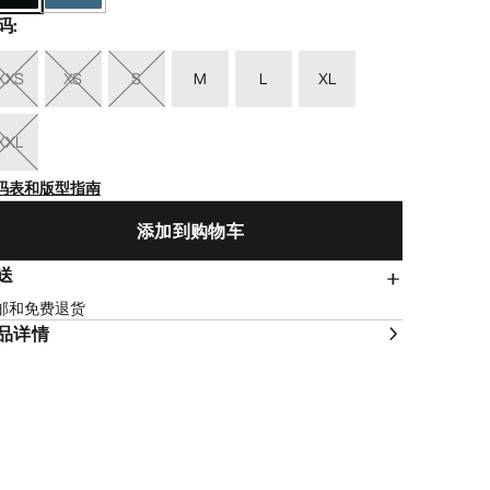
码
:
XXS
XS
S
M
L
XL
XXL
码表和版型指南
添加到购物车
送
邮和免费退货
品详情