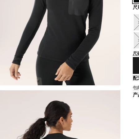
尺
尺
配
包
产