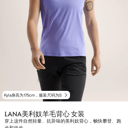
Kyla身高为175cm，服装尺码为S
LANA美利奴羊毛背心 女装
穿上这件自然轻量、抗异味的美利奴背心，畅快攀登、跑
步和徒步。