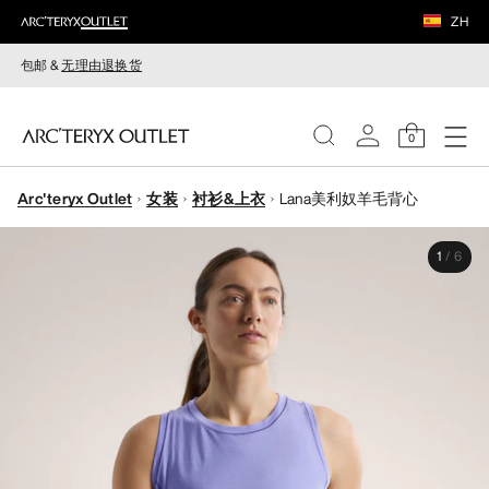
ZH
包邮 &
无理由退换货
0
Arc'teryx Outlet
女装
衬衫&上衣
Lana美利奴羊毛背心
女装
1
/
6
男装