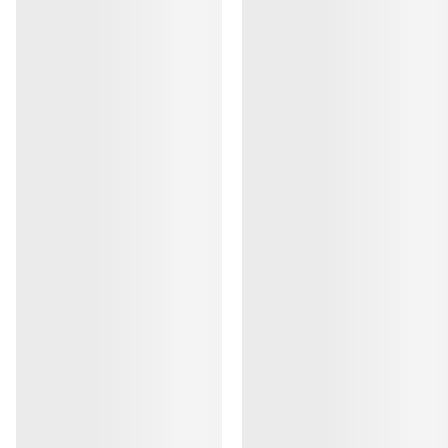
Kragg Shoe 男装
Norvan LD 4鞋 男
适合快速接近时穿着的套穿式鞋履
适应各类环境的长
€160.00
€170.00
€56.00
-
€80.00
€85.00
-
€119.0