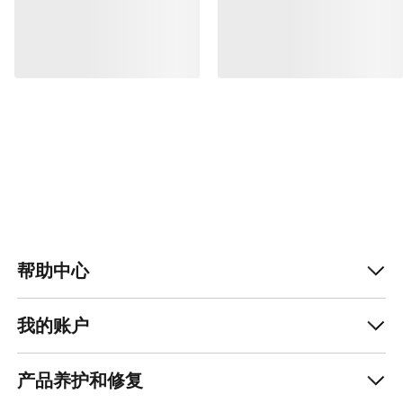
帮助中心
我的账户
产品养护和修复
获取每周更新的探险故事
随时获取产品发布、独家优惠、活动等信息——直
接发送至你的邮箱。