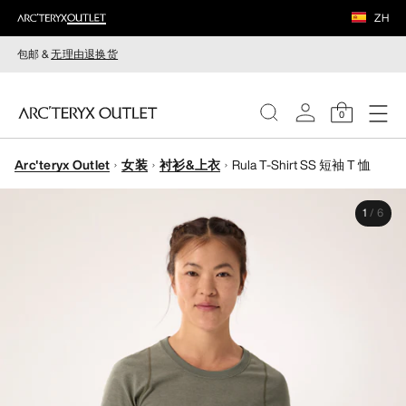
ZH
包邮 &
无理由退换货
0
Arc'teryx Outlet
女装
衬衫&上衣
Rula T-Shirt SS 短袖 T 恤
女装
1
/
6
男装