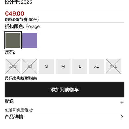
设计于
:
2025
€49.00
€70.00
(
节省
30
%)
折扣颜色
:
Forage
尺码
:
XXS
XS
S
M
L
XL
XXL
尺码表和版型指南
添加到购物车
配送
包邮和免费退货
产品详情