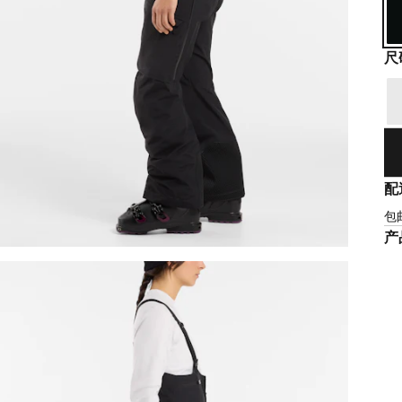
尺
配
包
产