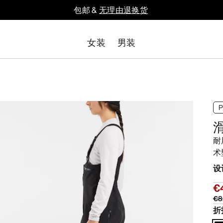
包邮 &
无理由退换货
女装
男装
耐
术
设
€
€8
折