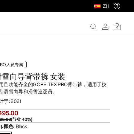
ZH
0
PRO人员专属
滑雪向导背带裤 女装
用且功能齐全的GORE-TEX PRO背带裤，适用于技
型滑雪向导和滑雪巡逻员。
计于
:
2021
495.00
25.00
(
节省
40
%)
扣颜色
:
Black