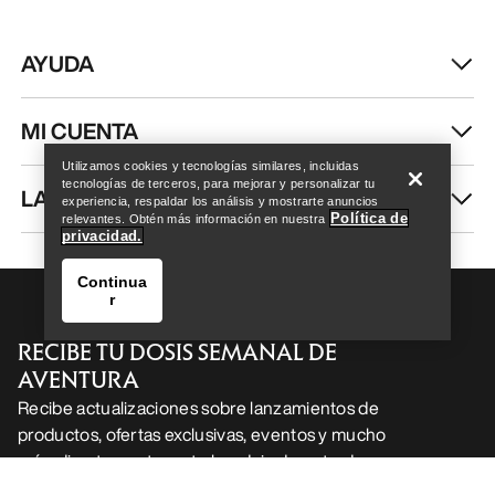
AYUDA
Help
MI CUENTA
Utilizamos cookies y tecnologías similares, incluidas
tecnologías de terceros, para mejorar y personalizar tu
LAVA Y REPARA
experiencia, respaldar los análisis y mostrarte anuncios
Política de
relevantes. Obtén más información en nuestra
privacidad.
Continua
r
RECIBE TU DOSIS SEMANAL DE
AVENTURA
Recibe actualizaciones sobre lanzamientos de
productos, ofertas exclusivas, eventos y mucho
Help
más, directamente en tu bandeja de entrada.