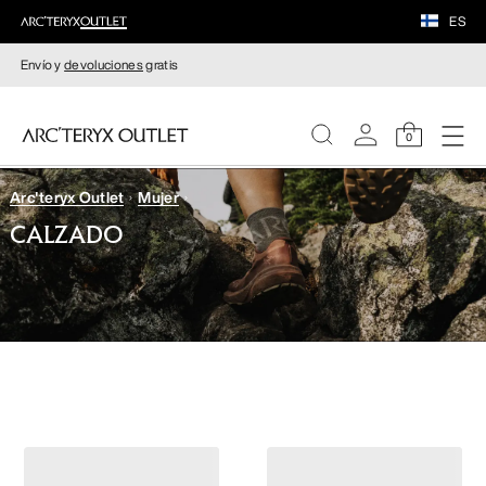
ES
Envío y
devoluciones
gratis
0
Arc'teryx Outlet
Mujer
MUJERE
CALZADO
HOMBRE