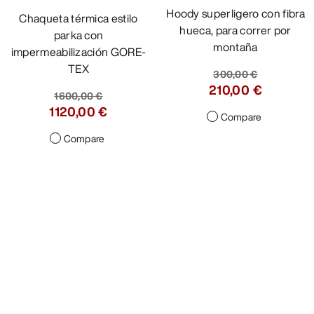
Hoody superligero con fibra
Chaqueta térmica estilo
hueca, para correr por
parka con
montaña
impermeabilización GORE-
TEX
300,00 €
210,00 €
1600,00 €
1120,00 €
Compare
Compare