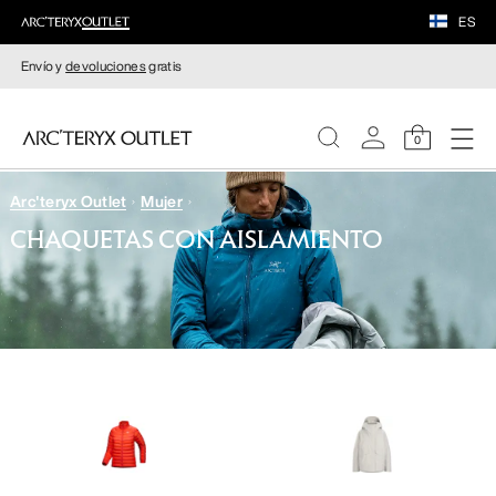
ES
Envío y
devoluciones
gratis
0
Arc'teryx Outlet
Mujer
MUJERE
CHAQUETAS CON AISLAMIENTO
HOMBRE