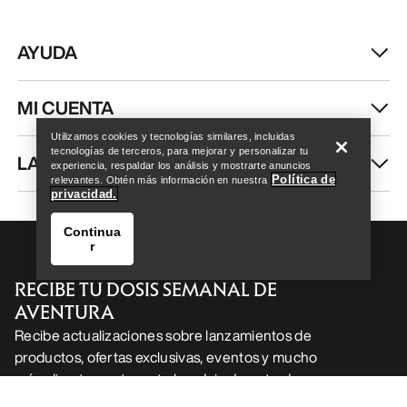
AYUDA
Help
MI CUENTA
Utilizamos cookies y tecnologías similares, incluidas
tecnologías de terceros, para mejorar y personalizar tu
LAVA Y REPARA
experiencia, respaldar los análisis y mostrarte anuncios
Política de
relevantes. Obtén más información en nuestra
privacidad.
Continua
r
RECIBE TU DOSIS SEMANAL DE
AVENTURA
Recibe actualizaciones sobre lanzamientos de
productos, ofertas exclusivas, eventos y mucho
Help
más, directamente en tu bandeja de entrada.