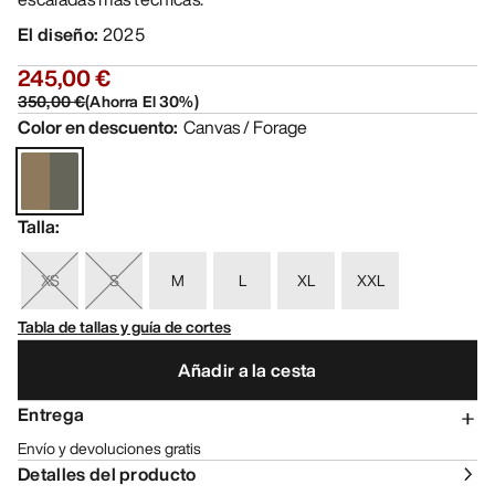
El diseño
:
2025
245,00 €
350,00 €
(
Ahorra El
30
%)
Color en descuento
:
Canvas / Forage
Talla
:
XS
S
M
L
XL
XXL
Tabla de tallas y guía de cortes
Añadir a la cesta
Entrega
Envío y devoluciones gratis
Detalles del producto