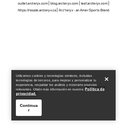
outlet.arcteryx.com
blog.arcteryx.com
leaf.arcteryx.com
https://resale.arcteryx.ca
Arc'teryx - an Amer Sports Brand
Help
Utilizamos cookies y tecnologías similares, incluidas
tecnologías de terceros, para mejorar y personalizar tu
experiencia, respaldar los análisis y mostrarte anuncios
Política de
relevantes. Obtén más información en nuestra
privacidad.
Continua
r