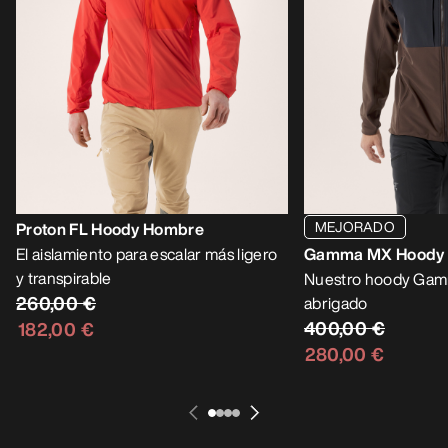
MEJORADO
Proton FL Hoody Hombre
El aislamiento para escalar más ligero
Gamma MX Hoody
y transpirable
Nuestro hoody Gamm
260,00 €
abrigado
400,00 €
182,00 €
280,00 €