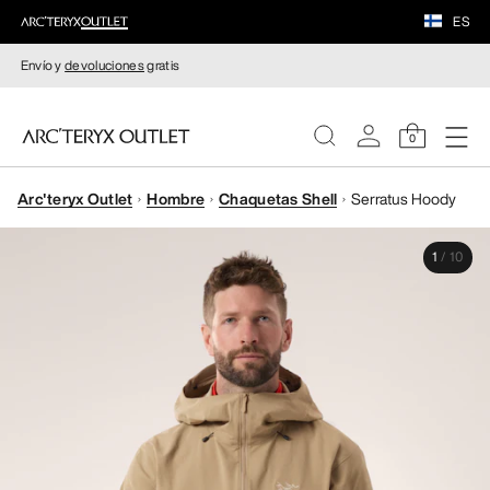
ES
Envío y
devoluciones
gratis
0
Arc'teryx Outlet
Hombre
Chaquetas Shell
Serratus Hoody
MUJERE
1
/
10
HOMBRE