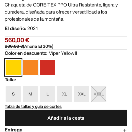
Chaqueta de GORE-TEX PRO Ultra Resistente, ligera y
duradera, diseñada para ofrecer versatilidad a los
profesionales de la montaña.
El diseño
:
2021
560,00 €
800,00 €
(
Ahorra El
30
%)
Color en descuento
:
Viper Yellow II
Talla
:
S
M
L
XL
XXL
XXXL
Tabla de tallas y guía de cortes
Añadir a la cesta
Entrega