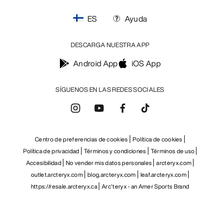
ES
Ayuda
DESCARGA NUESTRA APP
Android App
iOS App
SÍGUENOS EN LAS REDES SOCIALES
Centro de preferencias de cookies
Política de cookies
Política de privacidad
Términos y condiciones
Términos de uso
Accesibilidad
No vender mis datos personales
arcteryx.com
outlet.arcteryx.com
blog.arcteryx.com
leaf.arcteryx.com
https://resale.arcteryx.ca
Arc'teryx - an Amer Sports Brand