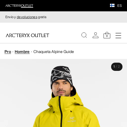
ES
Envío y
devoluciones
gratis
0
Pro
Hombre
Chaqueta Alpine Guide
MUJERE
1
/
2
HOMBRE