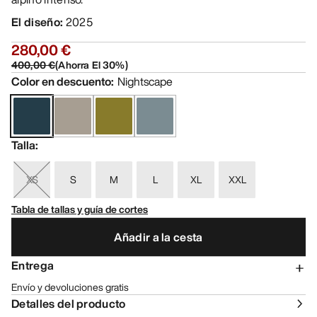
El diseño
:
2025
280,00 €
400,00 €
(
Ahorra El
30
%)
Color en descuento
:
Nightscape
Talla
:
XS
S
M
L
XL
XXL
Tabla de tallas y guía de cortes
Añadir a la cesta
Entrega
Envío y devoluciones gratis
Detalles del producto