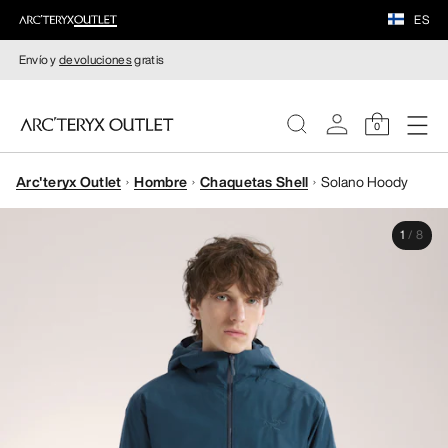
ES
Envío y
devoluciones
gratis
0
Arc'teryx Outlet
Hombre
Chaquetas Shell
Solano Hoody
MUJERE
1
/
8
HOMBRE