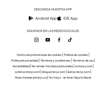
DESCARGA NUESTRA APP
Android App
iOS App
SÍGUENOS EN LAS REDES SOCIALES
Centro de preferencias de cookies
Política de cookies
Política de privacidad
Términos y condiciones
Términos de uso
Accesibilidad
No vender mis datos personales
arcteryx.com
outlet.arcteryx.com
blog.arcteryx.com
leaf.arcteryx.com
https://resale.arcteryx.ca
Arc'teryx - an Amer Sports Brand