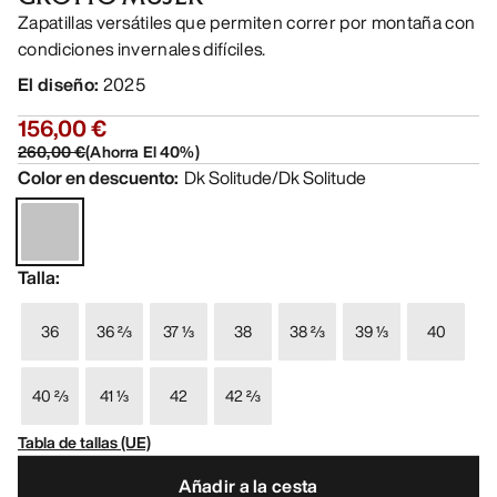
Zapatillas versátiles que permiten correr por montaña con
condiciones invernales difíciles.
El diseño
:
2025
156,00 €
260,00 €
(
Ahorra El
40
%)
Color en descuento
:
Dk Solitude/Dk Solitude
Talla
:
36
36 ⅔
37 ⅓
38
38 ⅔
39 ⅓
40
40 ⅔
41 ⅓
42
42 ⅔
Tabla de tallas (UE)
Añadir a la cesta