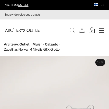
ES
Envío y
devoluciones
gratis
0
Arc'teryx Outlet
Mujer
Calzado
MUJERE
Zapatillas Norvan 4 Nivalis GTX Grotto
HOMBRE
1
/
5