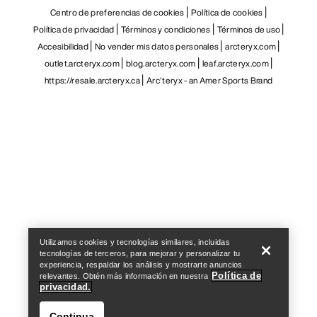
Centro de preferencias de cookies
Política de cookies
Política de privacidad
Términos y condiciones
Términos de uso
Accesibilidad
No vender mis datos personales
arcteryx.com
outlet.arcteryx.com
blog.arcteryx.com
leaf.arcteryx.com
https://resale.arcteryx.ca
Arc'teryx - an Amer Sports Brand
Help
Utilizamos cookies y tecnologías similares, incluidas
tecnologías de terceros, para mejorar y personalizar tu
experiencia, respaldar los análisis y mostrarte anuncios
Política de
relevantes. Obtén más información en nuestra
privacidad.
Continua