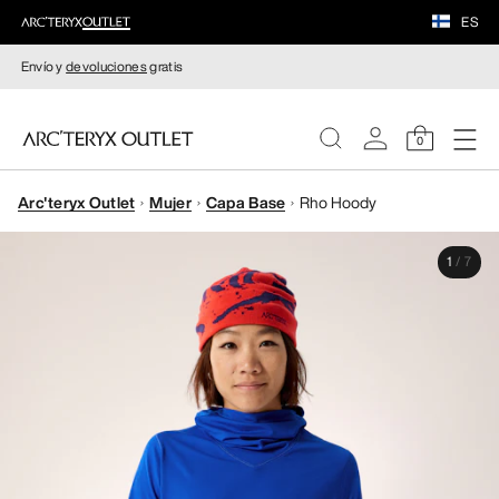
ES
Envío y
devoluciones
gratis
0
Arc'teryx Outlet
Mujer
Capa Base
Rho Hoody
MUJERE
1
/
7
HOMBRE