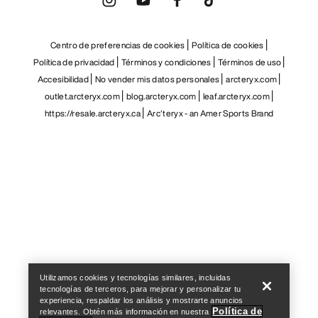
Centro de preferencias de cookies
Política de cookies
Política de privacidad
Términos y condiciones
Términos de uso
Accesibilidad
No vender mis datos personales
arcteryx.com
outlet.arcteryx.com
blog.arcteryx.com
leaf.arcteryx.com
https://resale.arcteryx.ca
Arc'teryx - an Amer Sports Brand
Help
Utilizamos cookies y tecnologías similares, incluidas
tecnologías de terceros, para mejorar y personalizar tu
experiencia, respaldar los análisis y mostrarte anuncios
Política de
relevantes. Obtén más información en nuestra