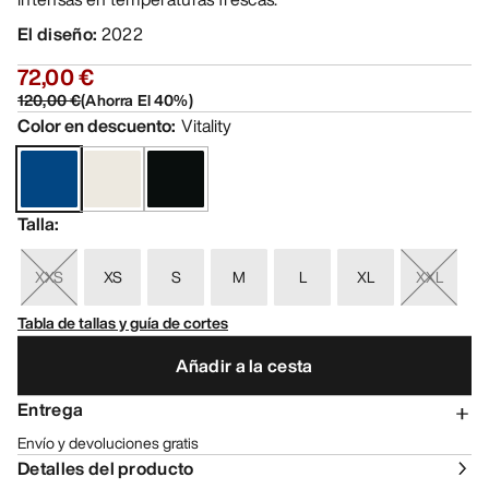
El diseño
:
2022
72,00 €
120,00 €
(
Ahorra El
40
%)
Color en descuento
:
Vitality
Talla
:
XXS
XS
S
M
L
XL
XXL
Tabla de tallas y guía de cortes
Añadir a la cesta
Entrega
Envío y devoluciones gratis
Detalles del producto