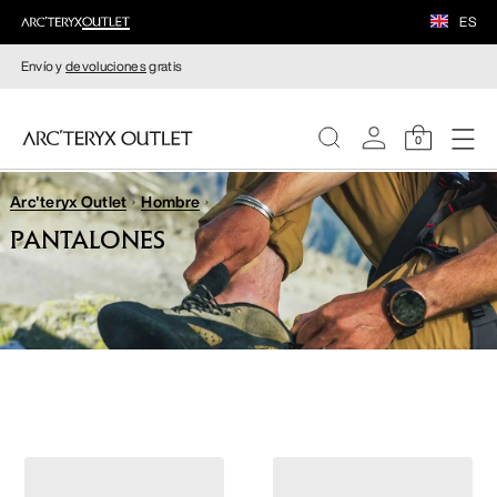
ES
Envío y
devoluciones
gratis
0
Arc'teryx Outlet
Hombre
MUJERE
PANTALONES
HOMBRE