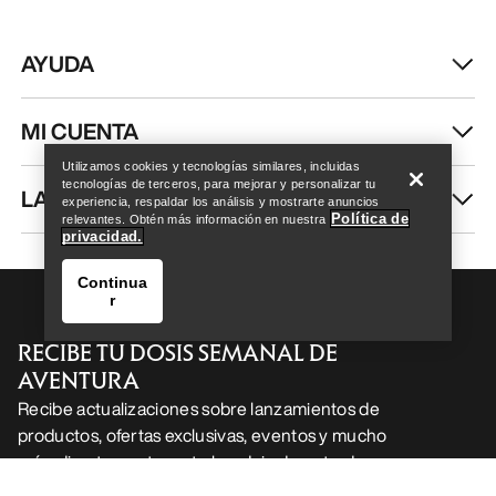
AYUDA
Help
MI CUENTA
Utilizamos cookies y tecnologías similares, incluidas
tecnologías de terceros, para mejorar y personalizar tu
LAVA Y REPARA
experiencia, respaldar los análisis y mostrarte anuncios
Política de
relevantes. Obtén más información en nuestra
privacidad.
Continua
r
RECIBE TU DOSIS SEMANAL DE
AVENTURA
Recibe actualizaciones sobre lanzamientos de
productos, ofertas exclusivas, eventos y mucho
Help
más, directamente en tu bandeja de entrada.