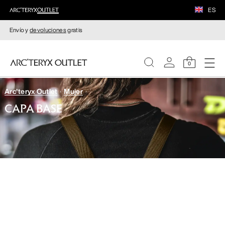
ES
Envío y
devoluciones
gratis
0
Arc'teryx Outlet
Mujer
MUJERE
CAPA BASE
HOMBRE