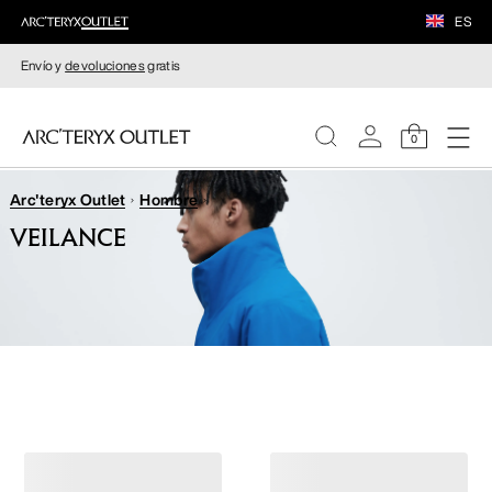
ES
Envío y
devoluciones
gratis
0
Arc'teryx Outlet
Hombre
MUJERE
VEILANCE
HOMBRE