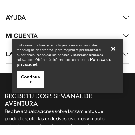
AYUDA
Help
MI CUENTA
Utilizamos cookies y tecnologías similares, incluidas
tecnologías de terceros, para mejorar y personalizar tu
LAVA Y REPARA
experiencia, respaldar los análisis y mostrarte anuncios
Política de
relevantes. Obtén más información en nuestra
privacidad.
Continua
r
RECIBE TU DOSIS SEMANAL DE
AVENTURA
Recibe actualizaciones sobre lanzamientos de
productos, ofertas exclusivas, eventos y mucho
Help
más, directamente en tu bandeja de entrada.