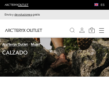
ES
Envío y
devoluciones
gratis
0
Arc'teryx Outlet
Mujer
MUJERE
CALZADO
HOMBRE