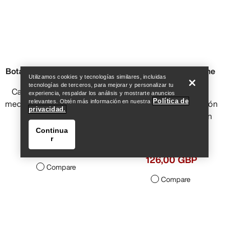
Help
Bota Kopec Mid GTX Mujer
Zapatilla Vertex Alpine
Utilizamos cookies y tecnologías similares, incluidas
Mujer
tecnologías de terceros, para mejorar y personalizar tu
Calzado impermeable de
experiencia, respaldar los análisis y mostrarte anuncios
Política de
media caña para senderismo
Zapatilla de aproximación
relevantes. Obtén más información en nuestra
privacidad.
y trekking
rápida, ligera y de gran
sujeción
Continua
180,00 GBP
r
108,00 GBP
210,00 GBP
126,00 GBP
Compare
Compare
Help