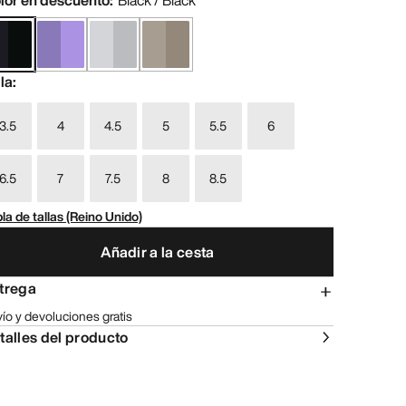
lor en descuento
:
Black / Black
lla
:
3.5
4
4.5
5
5.5
6
6.5
7
7.5
8
8.5
la de tallas (Reino Unido)
Añadir a la cesta
trega
ío y devoluciones gratis
talles del producto