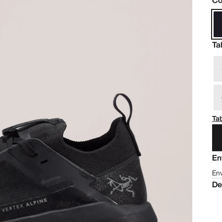
Co
Ta
Tab
En
Env
De