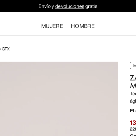
Envío y
devoluciones
gratis
MUJERE
HOMBRE
ne GTX
Z
M
Té
ági
El
1
22