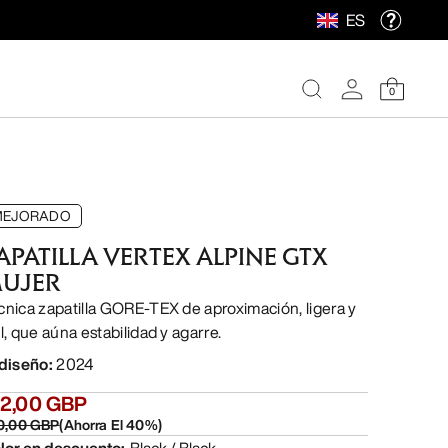
ES
0
MEJORADO
APATILLA VERTEX ALPINE GTX
UJER
cnica zapatilla GORE-TEX de aproximación, ligera y
l, que aúna estabilidad y agarre.
 diseño
:
2024
32,00 GBP
0,00 GBP
(
Ahorra El
40
%)