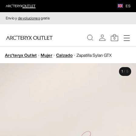
ES
Envío y
devoluciones
gratis
0
Arc'teryx Outlet
Mujer
Calzado
Zapatilla Sylan GTX
MUJERE
1
/
5
HOMBRE