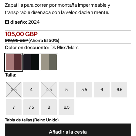
Zapatilla para correr por montaña impermeable y
transpirable diseñada con la velocidad en mente.
El diseño
:
2024
105,00 GBP
210,00 GBP
(
Ahorra El
50
%)
Color en descuento
:
Dk Bliss/Mars
Talla
:
3.5
4
4.5
5
5.5
6
6.5
7
7.5
8
8.5
Tabla de tallas (Reino Unido)
Añadir a la cesta