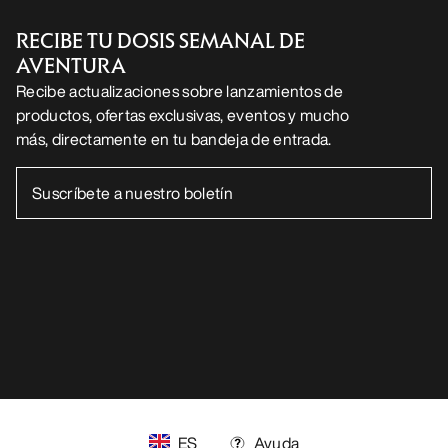
Android App
iOS App
SÍGUENOS EN LAS REDES SOCIALES
Centro de preferencias de cookies
Política de cookies
Política de privacidad
Términos y condiciones
Términos de uso
Accesibilidad
No vender mis datos personales
arcteryx.com
outlet.arcteryx.com
blog.arcteryx.com
leaf.arcteryx.com
https://resale.arcteryx.ca
Arc'teryx - an Amer Sports Brand