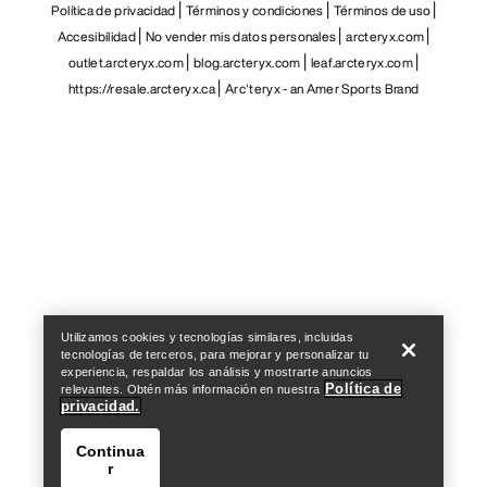
Política de privacidad
Términos y condiciones
Términos de uso
Accesibilidad
No vender mis datos personales
arcteryx.com
outlet.arcteryx.com
blog.arcteryx.com
leaf.arcteryx.com
https://resale.arcteryx.ca
Arc'teryx - an Amer Sports Brand
Help
Utilizamos cookies y tecnologías similares, incluidas
tecnologías de terceros, para mejorar y personalizar tu
experiencia, respaldar los análisis y mostrarte anuncios
Política de
relevantes. Obtén más información en nuestra
privacidad.
Continua
r