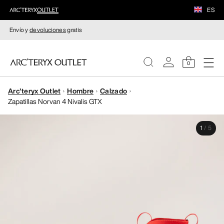
ES
Envío y
devoluciones
gratis
0
Arc'teryx Outlet
Hombre
Calzado
MUJERE
Zapatillas Norvan 4 Nivalis GTX
HOMBRE
1
/
5