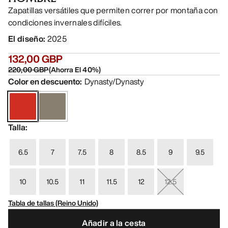
Zapatillas versátiles que permiten correr por montaña con
condiciones invernales difíciles.
El diseño
:
2025
132,00 GBP
220,00 GBP
(
Ahorra El
40
%)
Color en descuento
:
Dynasty/Dynasty
Talla
:
6.5
7
7.5
8
8.5
9
9.5
10
10.5
11
11.5
12
12.5
Tabla de tallas (Reino Unido)
Añadir a la cesta