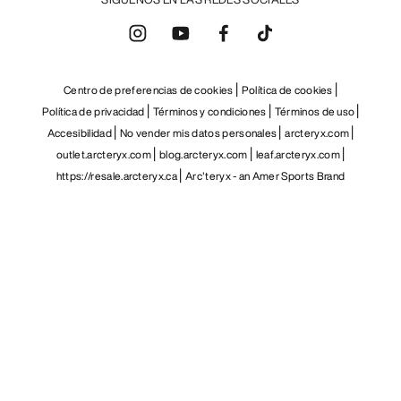
Centro de preferencias de cookies
Política de cookies
Política de privacidad
Términos y condiciones
Términos de uso
Accesibilidad
No vender mis datos personales
arcteryx.com
outlet.arcteryx.com
blog.arcteryx.com
leaf.arcteryx.com
https://resale.arcteryx.ca
Arc'teryx - an Amer Sports Brand