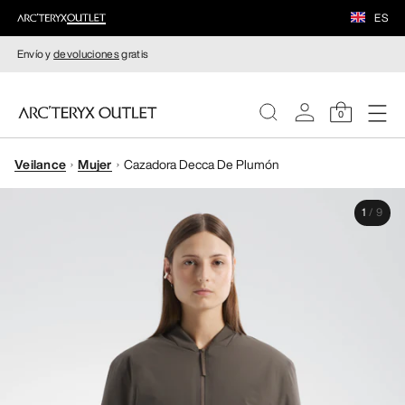
ES
Envío y
devoluciones
gratis
0
Veilance
Mujer
Cazadora Decca De Plumón
MUJERE
1
/
9
HOMBRE