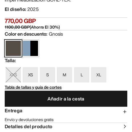
El diseño
:
2025
770,00 GBP
1100,00 GBP
(
Ahorra El
30
%)
Color en descuento
:
Gnosis
Talla
:
XXS
XS
S
M
L
XL
Tabla de tallas y guía de cortes
Añadir a la cesta
Entrega
Envío y devoluciones gratis
Detalles del producto