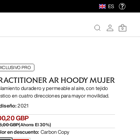
ES
0
XCLUSIVO PRO
RACTITIONER AR HOODY MUJER
slamiento duradero y permeable al aire, con tejido
ástico en cuatro direcciones para mayor movilidad.
 diseño
:
2021
00,20 GBP
6,00 GBP
(
Ahorra El
30
%)
lor en descuento
:
Carbon Copy