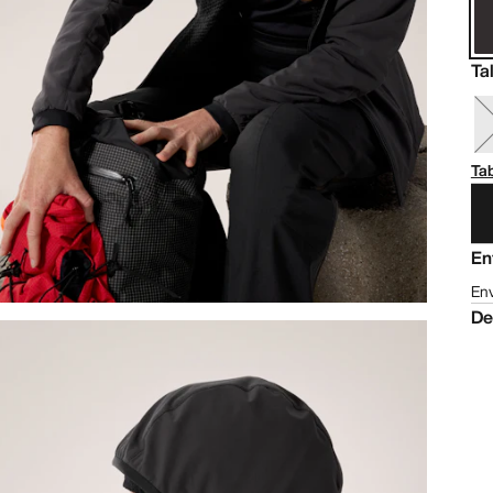
Ta
Tab
En
Env
De