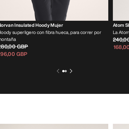
Norvan Insulated Hoody Mujer
Atom S
oody superligero con fibra hueca, para correr por
La Atom
montaña
240,0
280,00 GBP
168,0
196,00 GBP