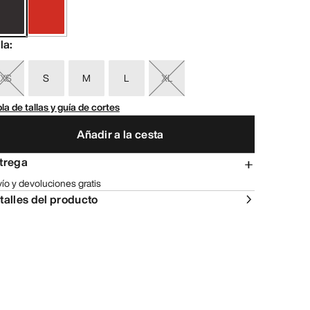
lla
:
XS
S
M
L
XL
la de tallas y guía de cortes
Añadir a la cesta
trega
ío y devoluciones gratis
talles del producto