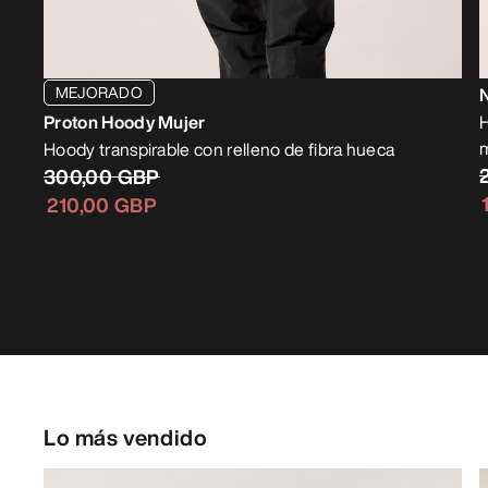
MEJORADO
Proton Hoody Mujer
H
Hoody transpirable con relleno de fibra hueca
300,00 GBP
210,00 GBP
Lo más vendido