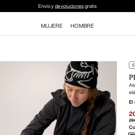
Envío y
devoluciones
gratis
MUJERE
HOMBRE
E
P
Ai
el
El
2
28
Co