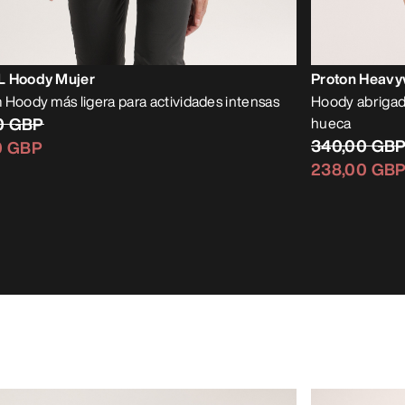
L Hoody Mujer
Proton Heavy
 Hoody más ligera para actividades intensas
Hoody abrigado
0 GBP
hueca
340,00 GB
0 GBP
238,00 GB