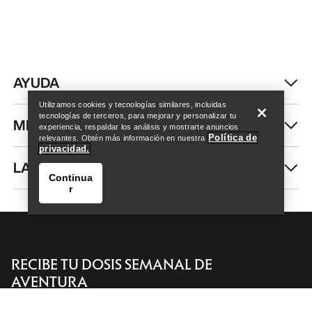
Help
AYUDA
Utilizamos cookies y tecnologías similares, incluidas
tecnologías de terceros, para mejorar y personalizar tu
MI CUENTA
experiencia, respaldar los análisis y mostrarte anuncios
Política de
relevantes. Obtén más información en nuestra
privacidad.
LAVA Y REPARA
Continua
r
RECIBE TU DOSIS SEMANAL DE
AVENTURA
Help
Recibe actualizaciones sobre lanzamientos de