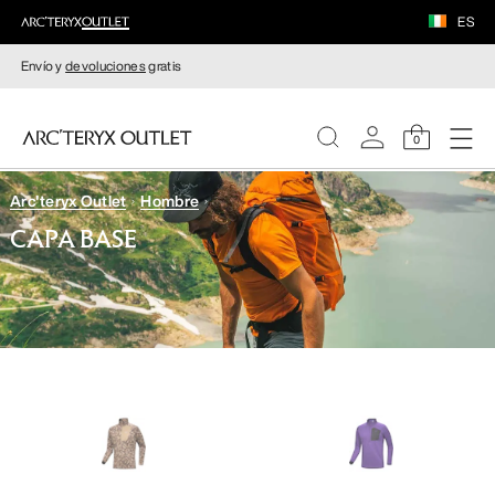
ES
Envío y
devoluciones
gratis
0
Arc'teryx Outlet
Hombre
MUJERE
CAPA BASE
HOMBRE