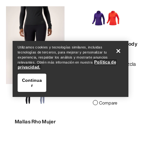
Help
Satoro Merino Wool Hoody
Utilizamos cookies y tecnologías similares, incluidas
Mujer
tecnologías de terceros, para mejorar y personalizar tu
experiencia, respaldar los análisis y mostrarte anuncios
Política de
Capa base ligera en mezcla
relevantes. Obtén más información en nuestra
privacidad.
de lana merina
Continua
140,00 €
r
98,00 €
Compare
Mallas Rho Mujer
Help
Primera capa versátil y ligera